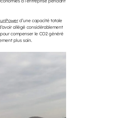
 économies à l’entreprise pendant
 SunPower
d’une capacité totale
d’avoir allégé considérablement
ns pour compenser le CO2 généré
nement plus sain.