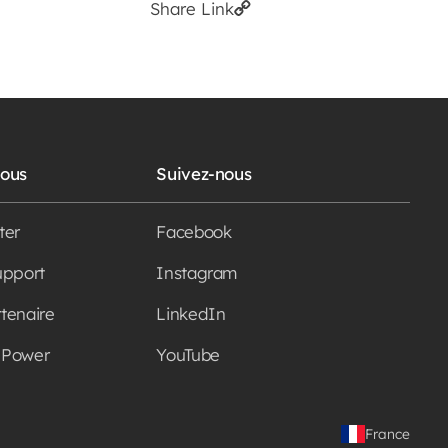
Share Link
Nous
Suivez-nous
ter
Facebook
upport
Instagram
tenaire
LinkedIn
nPower
YouTube
France