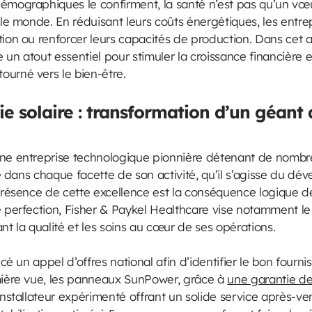
émographiques le confirment, la santé n’est pas qu’un vœu
s le monde. En réduisant leurs coûts énergétiques, les entr
tion ou renforcer leurs capacités de production. Dans cet a
e un atout essentiel pour stimuler la croissance financière e
ourné vers le bien-être.
e solaire : transformation d’un géant 
une entreprise technologique pionnière détenant de nombre
nce dans chaque facette de son activité, qu’il s’agisse du 
iprésence de cette excellence est la conséquence logique de
e perfection, Fisher & Paykel Healthcare vise notamment le 
nt la qualité et les soins au cœur de ses opérations.
ancé un appel d’offres national afin d’identifier le bon four
emière vue, les panneaux SunPower, grâce à
une garantie d
installateur expérimenté offrant un solide service après-ve