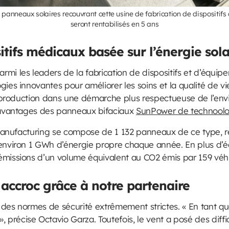
 panneaux solaires recouvrant cette usine de fabrication de dispositifs
seront rentabilisés en 5 ans
itifs médicaux basée sur l’énergie sola
mi les leaders de la fabrication de dispositifs et d’équip
ies innovantes pour améliorer les soins et la qualité de vi
sa production dans une démarche plus respectueuse de l’env
s avantages des panneaux bifaciaux
SunPower de technoolo
r Manufacturing se compose de 1 132 panneaux de ce type, 
 environ 1 GWh d’énergie propre chaque année. En plus d’é
émissions d’un volume équivalent au CO2 émis par 159 véh
 accroc grâce à notre partenaire
des normes de sécurité extrêmement strictes. « En tant qu
récise Octavio Garza. Toutefois, le vent a posé des diffi