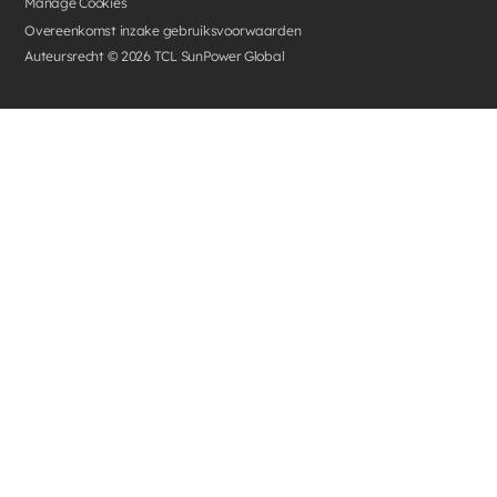
Manage Cookies
Overeenkomst inzake gebruiksvoorwaarden
Auteursrecht ©
2026
TCL SunPower Global