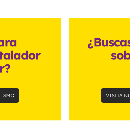
para
¿Busca
stalador
sob
r?
MISMO
VISITA N