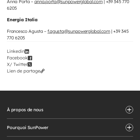
Anna Porta –
anna.porta@sunpowerglobal.com
| +39 345 770
6205
Energia Italia
Francesco Agusta –
f.agusta@sunpowerglobal.com
| +39 345
770 6205
Linkedin
Facebook
X/ Twitter
Lien de partage
À propos de nous
Pourquoi SunPower