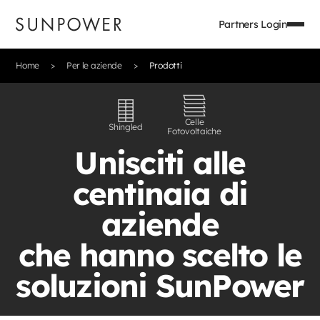
Partners Login
Home
Per le aziende
Prodotti
Celle
Shingled
Fotovoltaiche
Unisciti alle
centinaia di
aziende
che hanno scelto le
soluzioni SunPower