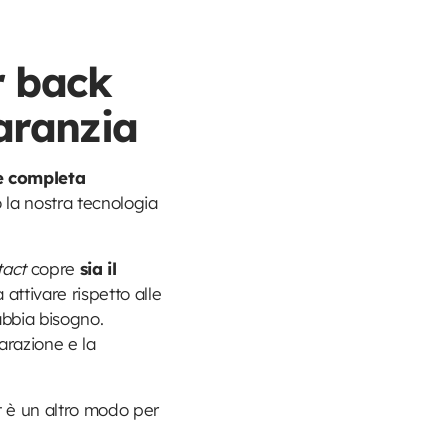
r back
aranzia
e completa
 la nostra tecnologia
tact
copre
sia il
a attivare rispetto alle
abbia bisogno.
arazione e la
t è un altro modo per