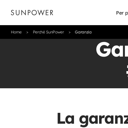
Per p
Home
Perché SunPower
Garanzia
Ga
La garanz