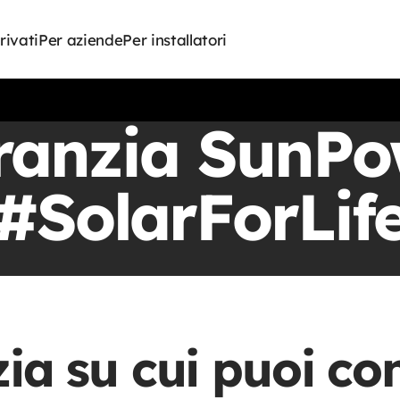
rivati
Per aziende
Per installatori
ranzia SunPo
#SolarForLif
ia su cui puoi co