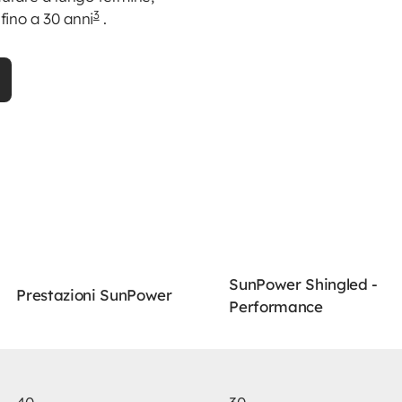
3
 fino a 30 anni
.
SunPower Shingled -
Prestazioni SunPower
Performance