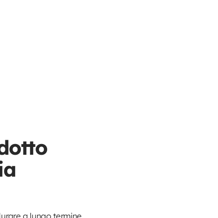
dotto
ia
urare a lungo termine,