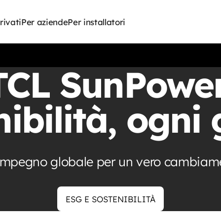
rivati
Per aziende
Per installatori
TCL SunPower
ibilità, ogni
impegno globale per un vero cambiam
ESG E SOSTENIBILITÀ