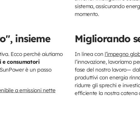
sistema, assicurando energ
momento.
ro", insieme
Migliorando 
ttiva. Ecco perché aiutiamo
In linea con
l’impegno glo
vi e consumatori
l’innovazione, lavoriamo pe
CL SunPower è un passo
fase del nostro lavoro— dall
produttivi con energia rinno
ridurre gli sprechi e inves
nibile a emissioni nette
efficiente la nostra caten