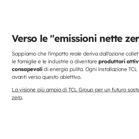
Verso le "emissioni nette ze
Sappiamo che l'impatto reale deriva dall'azione colle
le famiglie e le industrie a diventare
produttori atti
consapevoli
di energia pulita. Ogni installazione T
avanti verso questo obiettivo.
La visione più ampia di TCL Group per un futuro soste
zero
.