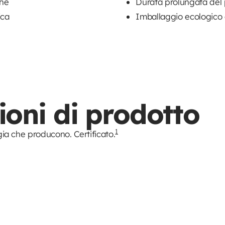
che
Durata prolungata del
ica
Imballaggio ecologico e 
ioni di prodotto
1
rgia che producono. Certificato.