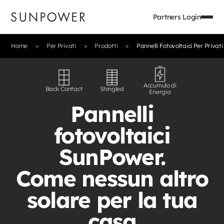
Partners Login
Home
Per Privati
Prodotti
Pannelli Fotovoltaici Per Privati
Accumulo di
Back Contact
Shingled
Energia
Pannelli
fotovoltaici
SunPower.
Come nessun altro
solare per la tua
casa