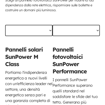
Scegli un pannello fotovoltaico SunPower per ridurre la tua
dipendenza dalla rete elettrica, risparmiare sulle bollette e
costruire un domani più luminoso.
Pannelli solari
Pannelli
SunPower M
fotovoltaici
Class
SunPower
Performance
Portiamo l'indipendenza
energetica a nuovi livelli
I pannelli SunPower
con un'efficienza leader nel
Performance superano
settore, una densità
quelli standard nel
energetica senza pari e
soddisfare le sfide del tuo
una garanzia completa di
tetto. Generano più