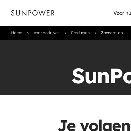
Voor hu
Home
Voor bedrijven
Producten
Zonnecellen
SunPo
Je volgen