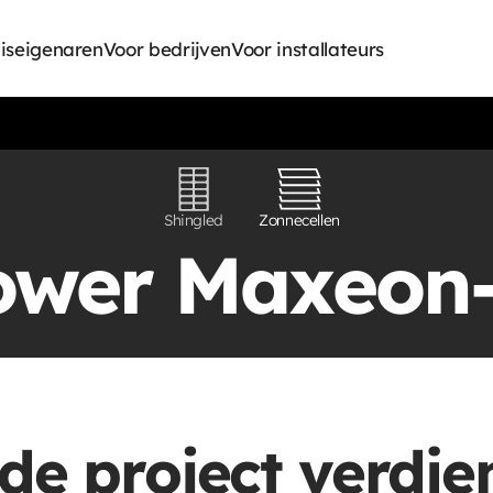
iseigenaren
Voor bedrijven
Voor installateurs
Shingled
Zonnecellen
wer Maxeon-
de project verdie