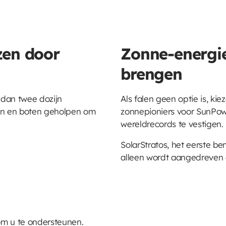
zen door
Zonne-energi
brengen
 dan twee dozijn
Als falen geen optie is, ki
gen en boten geholpen om
zonnepioniers voor SunPo
wereldrecords te vestigen.
SolarStratos, het eerste be
alleen wordt aangedreven 
m u te ondersteunen.