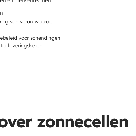
len en mensenrechten.
en
euning van verantwoorde
iebeleid voor schendingen
 toeleveringsketen
over zonnecellen