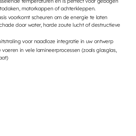
isselende temperaturen en is perfect voor gebogen
utodaken, motorkappen of achterkleppen.
sis voorkomt scheuren om de energie te laten
hade door water, harde zoute lucht of destructieve
itstraling voor naadloze integratie in uw ontwerp
e voeren in vele lamineerprocessen (zoals glasglas,
aat)