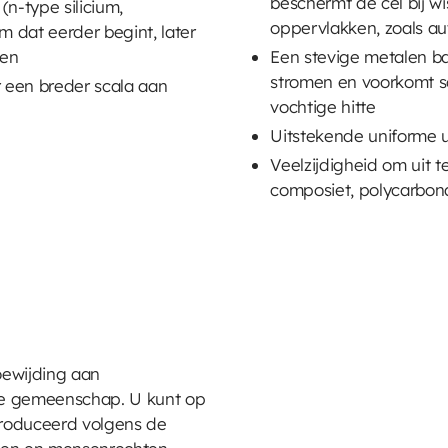
beschermt de cel bij w
(n-type silicium,
oppervlakken, zoals a
 dat eerder begint, later
den
Een stevige metalen ba
stromen en voorkomt sc
 een breder scala aan
vochtige hitte
Uitstekende uniforme u
Veelzijdigheid om uit t
composiet, polycarbon
ewijding aan
ze gemeenschap. U kunt op
produceerd volgens de