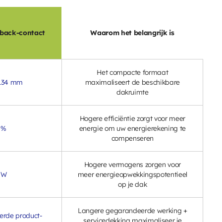
 back-contact
Waarom het belangrijk is
Het compacte formaat
1134 mm
maximaliseert de beschikbare
dakruimte
Hogere efficiëntie zorgt voor meer
5%
energie om uw energierekening te
compenseren
Hogere vermogens zorgen voor
 W
meer energieopwekkingspotentieel
op je dak
Langere gegarandeerde werking +
erde product-
servicedekking maximaliseer je