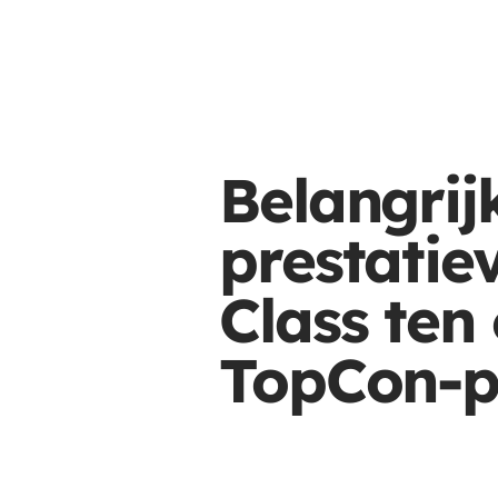
Belangrij
prestati
Class ten
TopCon-p