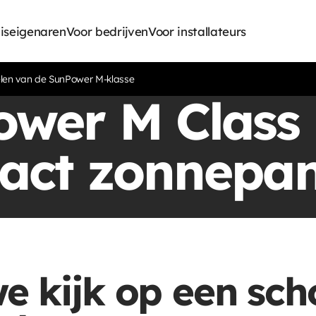
iseigenaren
Voor bedrijven
Voor installateurs
en van de SunPower M-klasse
wer M Class
act zonnepa
e kijk op een sc