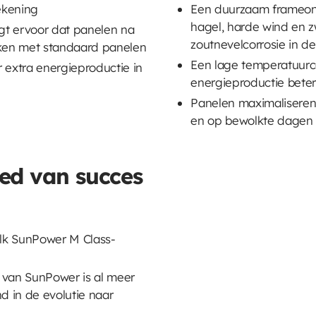
ekening
Een duurzaam frameontw
hagel, harde wind en 
gt ervoor dat panelen na
zoutnevelcorrosie in de
eken met standaard panelen
Een lage temperatuurc
r extra energieproductie in
energieproductie bete
Panelen maximaliseren
en op bewolkte dagen
ied van succes
 elk SunPower M Class-
) van SunPower is al meer
d in de evolutie naar