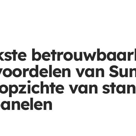
kste betrouwbaar
evoordelen van Su
 opzichte van sta
anelen