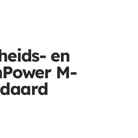
heids- en
nPower M-
ndaard