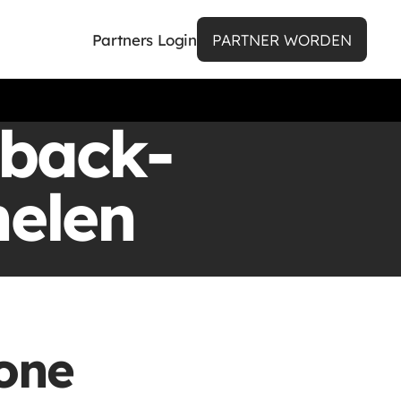
Partners Login
PARTNER WORDEN
 back-
nelen
hone