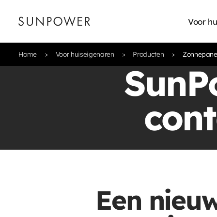
Voor hu
Home
Voor huiseigenaren
Producten
Zonnepanel
SunPo
cont
Een nieuw