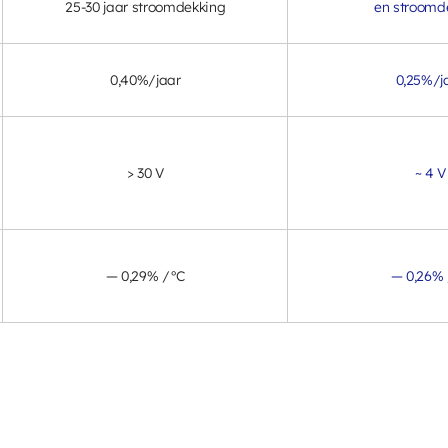
25-30 jaar stroomdekking
en stroomd
0,40%/jaar
0,25%/j
> 30 V
~ 4 V
— 0,29% /°C
— 0,26%