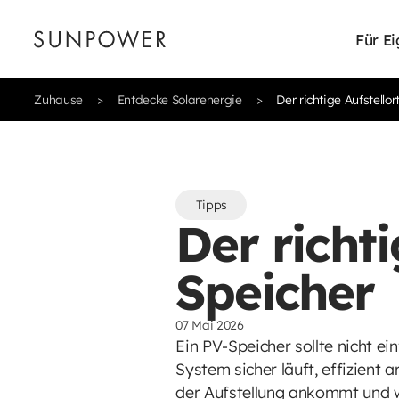
Für E
Zuhause
Entdecke Solarenergie
Der richtige Aufstello
Tipps
Der richti
Speicher
07 Mai 2026
Ein PV-Speicher sollte nicht ei
System sicher läuft, effizient a
der Aufstellung ankommt und w