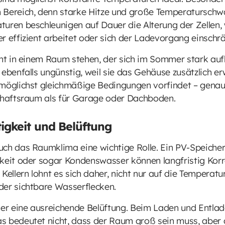
n Bereich, denn starke Hitze und große Temperatursch
turen beschleunigen auf Dauer die Alterung der Zellen,
r effizient arbeitet oder sich der Ladevorgang einschrä
cht in einem Raum stehen, der sich im Sommer stark auf
ebenfalls ungünstig, weil sie das Gehäuse zusätzlich er
 möglichst gleichmäßige Bedingungen vorfindet – genau 
schaftsraum als für Garage oder Dachboden.
tigkeit und Belüftung
ch das Raumklima eine wichtige Rolle. Ein PV-Speicher 
gkeit oder sogar Kondenswasser können langfristig Kor
Kellern lohnt es sich daher, nicht nur auf die Temperat
der sichtbare Wasserflecken.
cher eine ausreichende Belüftung. Beim Laden und Entla
 bedeutet nicht, dass der Raum groß sein muss, aber de