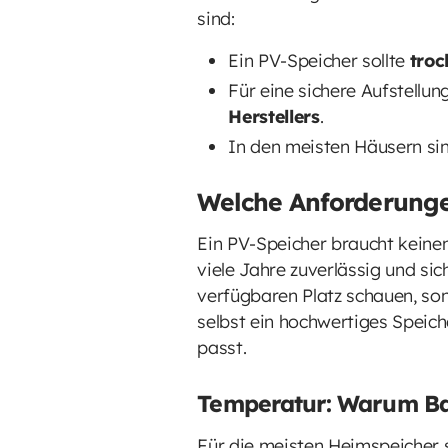
sind:
Ein PV-Speicher sollte
troc
Für eine sichere Aufstellun
Herstellers
.
In den meisten Häusern si
Welche Anforderunge
Ein PV-Speicher braucht keinen
viele Jahre zuverlässig und sic
verfügbaren Platz schauen, son
selbst ein hochwertiges Speic
passt.
Temperatur: Warum Ba
Für die meisten Heimspeicher s