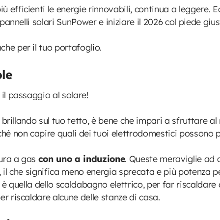
efficienti le energie rinnovabili, continua a leggere. Ec
vi pannelli solari SunPower e iniziare il 2026 col pied
he per il tuo portafoglio.
ole
ato il passaggio al solare!
 brillando sul tuo tetto, è bene che impari a sfruttare a
erché non capire quali dei tuoi elettrodomestici posso
tura a gas
con uno a induzione
. Queste meraviglie ad a
 il che significa meno energia sprecata e più potenza per 
a è quella dello scaldabagno elettrico, per far riscaldare
er riscaldare alcune delle stanze di casa.