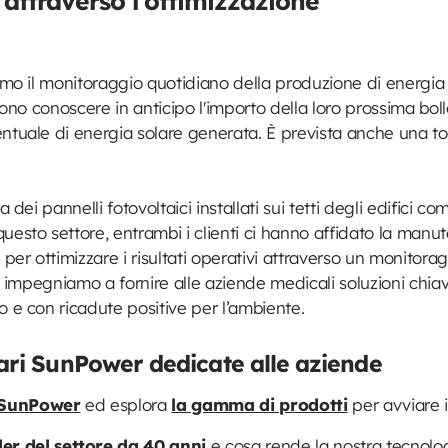
 attraverso l’ottimizzazione
riamo il monitoraggio quotidiano della produzione di energi
ssono conoscere in anticipo l'importo della loro prossima bol
entuale di energia solare generata. È prevista anche una to
a dei pannelli fotovoltaici installati sui tetti degli edifici
uesto settore, entrambi i clienti ci hanno affidato la manut
 per ottimizzare i risultati operativi attraverso un monitora
 ci impegniamo a fornire alle aziende medicali soluzioni chia
o e con ricadute positive per l’ambiente.
olari SunPower dedicate alle aziende
r SunPower
ed esplora
la gamma di prodotti
per avviare i
r del settore da 40 anni
e cosa rende la nostra tecnolog