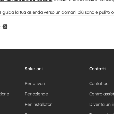
e e guida la tua azienda verso un domani più sano e pulito 
er
Soluzioni
Contatti
Per privati
Contattaci
zione
Per aziende
Centro assis
Per installatori
Diventa un i