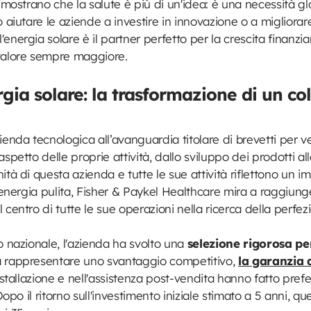
dimostrano che la salute è più di un'idea: è una necessità gl
 aiutare le aziende a investire in innovazione o a migliorar
energia solare è il partner perfetto per la crescita finanzia
 valore sempre maggiore.
rgia solare: la trasformazione di un co
zienda tecnologica all’avanguardia titolare di brevetti per v
spetto delle proprie attività, dallo sviluppo dei prodotti al
ità di questa azienda e tutte le sue attività riflettono un
l'energia pulita, Fisher & Paykel Healthcare mira a raggiun
 centro di tutte le sue operazioni nella ricerca della perfez
o nazionale, l'azienda ha svolto una
selezione rigorosa per
a rappresentare uno svantaggio competitivo,
la garanzia 
nstallazione e nell'assistenza post-vendita hanno fatto pref
 Dopo il ritorno sull'investimento iniziale stimato a 5 anni, q