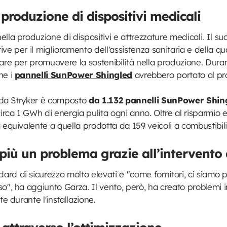
 produzione di dispositivi medicali
lla produzione di dispositivi e attrezzature medicali. Il su
e per il miglioramento dell'assistenza sanitaria e della qual
lare per promuovere la sostenibilità nella produzione. Dura
he i
pannelli SunPower Shingled
avrebbero portato al pr
to da Stryker è composto
da 1.132 pannelli SunPower Shin
irca 1 GWh di energia pulita ogni anno. Oltre al risparmio 
equivalente a quella prodotta da 159 veicoli a combustibili f
 più un problema grazie all’intervento 
rd di sicurezza molto elevati e "come fornitori, ci siamo p
o", ha aggiunto Garza. Il vento, però, ha creato problemi i
te durante l'installazione.