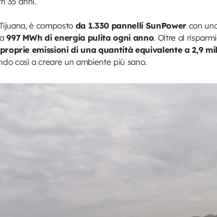
i 35 anni.
a Tijuana, è composto
da 1.330 pannelli SunPower
con una
ca
997 MWh di energia pulita ogni anno
. Oltre al risparm
 proprie emissioni di una quantità equivalente a 2,9 mil
endo così a creare un ambiente più sano.