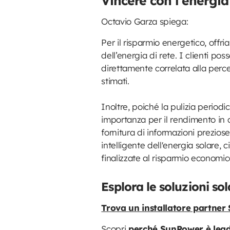
Vincere con l’energia
Octavio Garza spiega:
Per il risparmio energetico, off
dell’energia di rete. I clienti po
direttamente correlata alla perc
stimati.
Inoltre, poiché la pulizia periodic
importanza per il rendimento in q
fornitura di informazioni preziose
intelligente dell'energia solare,
finalizzate al risparmio economic
Esplora le soluzioni s
Trova un installatore partne
Scopri
perché SunPower è leade