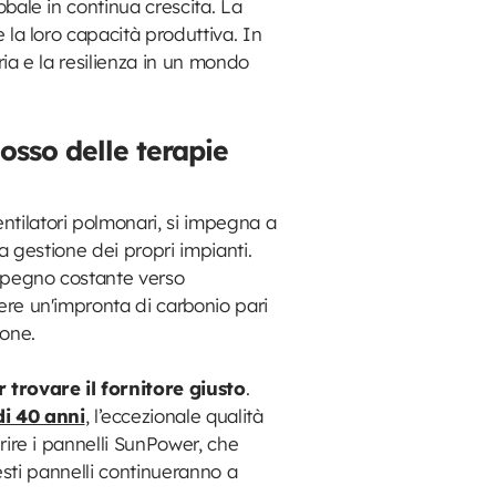
obale in continua crescita. La
e la loro capacità produttiva. In
ria e la resilienza in un mondo
losso delle terapie
entilatori polmonari, si impegna a
la gestione dei propri impianti.
 impegno costante verso
gere un'impronta di carbonio pari
ione.
 trovare il fornitore giusto
.
di 40 anni
, l’eccezionale qualità
erire i pannelli SunPower, che
uesti pannelli continueranno a