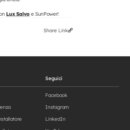
con
Lux Salvo
e SunPower!
Share Link
Seguici
Facebook
tenza
Instagram
nstallatore
LinkedIn