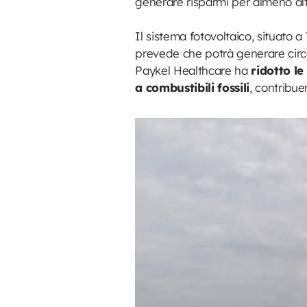
generare risparmi per almeno altr
Il sistema fotovoltaico, situato 
prevede che potrà generare cir
Paykel Healthcare ha
ridotto le
a combustibili fossili
, contribu