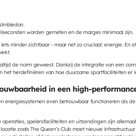
Wimbledon.
milliseconden worden gemeten en de marges minimaal zijn.
r iets minder zichtbaar - maar net zo cruciaal: energie. En
wekt.
ie altijd de norm geweest. Dankzij de integratie van een 
an het herdefiniëren van hoe duurzame sportfaciliteiten er in
rouwbaarheid in een high-performan
en energiesystemen even betrouwbaar functioneren als de
se operaties, spelersfaciliteiten en uitzendingen zijn allema
ocatie zoals The Queen’s Club moet nieuwe infrastructuu