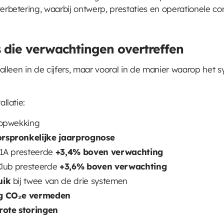
verbetering, waarbij ontwerp, prestaties en operationele c
s die verwachtingen overtreffen
t alleen in de cijfers, maar vooral in de manier waarop het
allatie:
eopwekking
rspronkelijke jaarprognose
 1A presteerde
+3,4% boven verwachting
Club presteerde
+3,6% boven verwachting
uik
bij twee van de drie systemen
kg CO₂e vermeden
rote storingen