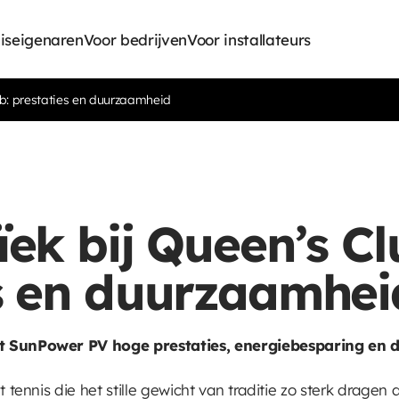
iseigenaren
Voor bedrijven
Voor installateurs
lub: prestaties en duurzaamheid
ïek bij Queen’s Cl
s en duurzaamhei
et SunPower PV hoge prestaties, energiebesparing e
t tennis die het stille gewicht van traditie zo sterk dragen 