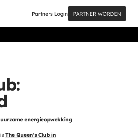
Partners Login
PARTNER WORDEN
ub:
d
n duurzame energieopwekking
als
The Queen’s Club in