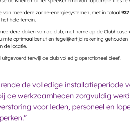
kse activiteiten of het speelschema van topcompetities te 
tie van meerdere zonne-energiesystemen, met in totaal
927
het hele terrein.
 meerdere daken van de club, met name op de Clubhouse-
uimte optimaal benut en tegelijkertijd rekening gehouden
 de locatie.
d uitgevoerd terwijl de club volledig operationeel bleef.
rende de volledige installatieperiode v
bij de werkzaamheden zorgvuldig wer
rstoring voor leden, personeel en lope
perken.”