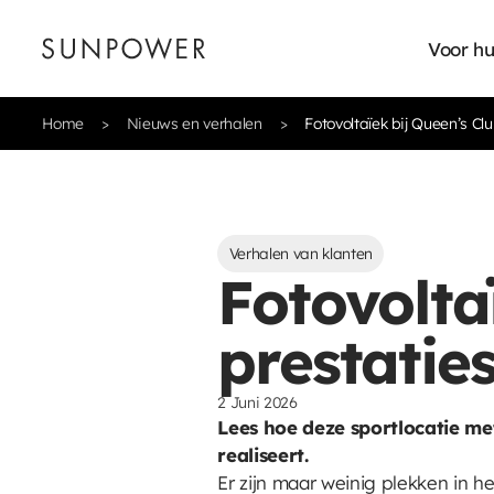
Voor hu
Home
Nieuws en verhalen
Fotovoltaïek bij Queen’s C
Verhalen van klanten
Fotovolta
prestatie
2 Juni 2026
Lees hoe deze sportlocatie m
realiseert.
Er zijn maar weinig plekken in he