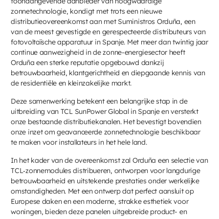
toonaangevende aanbieder van hoogwaardige
zonnetechnologie, kondigt met trots een nieuwe
distributieovereenkomst aan met Suministros Orduña, een
van de meest gevestigde en gerespecteerde distributeurs van
fotovoltaïsche apparatuur in Spanje. Met meer dan twintig jaar
continue aanwezigheid in de zonne-energiesector heeft
Orduña een sterke reputatie opgebouwd dankzij
betrouwbaarheid, klantgerichtheid en diepgaande kennis van
de residentiële en kleinzakelijke markt.
Deze samenwerking betekent een belangrijke stap in de
uitbreiding van TCL SunPower Global in Spanje en versterkt
onze bestaande distributiekanalen. Het bevestigt bovendien
onze inzet om geavanceerde zonnetechnologie beschikbaar
te maken voor installateurs in het hele land.
In het kader van de overeenkomst zal Orduña een selectie van
TCL‑zonnemodules distribueren, ontworpen voor langdurige
betrouwbaarheid en uitstekende prestaties onder werkelijke
omstandigheden. Met een ontwerp dat perfect aansluit op
Europese daken en een moderne, strakke esthetiek voor
woningen, bieden deze panelen uitgebreide product- en