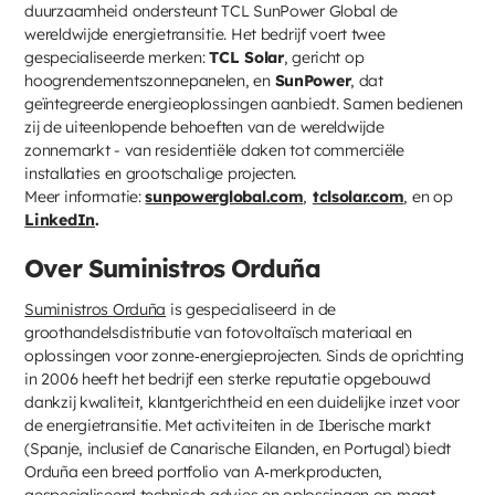
duurzaamheid ondersteunt TCL SunPower Global de
wereldwijde energietransitie. Het bedrijf voert twee
gespecialiseerde merken:
TCL Solar
, gericht op
hoogrendementszonnepanelen, en
SunPower
, dat
geïntegreerde energieoplossingen aanbiedt. Samen bedienen
zij de uiteenlopende behoeften van de wereldwijde
zonnemarkt - van residentiële daken tot commerciële
installaties en grootschalige projecten.
Meer informatie:
sunpowerglobal.com
,
tclsolar.com
, en op
LinkedIn
.
Over Suministros Orduña
Suministros Orduña
is gespecialiseerd in de
groothandelsdistributie van fotovoltaïsch materiaal en
oplossingen voor zonne‑energieprojecten. Sinds de oprichting
in 2006 heeft het bedrijf een sterke reputatie opgebouwd
dankzij kwaliteit, klantgerichtheid en een duidelijke inzet voor
de energietransitie. Met activiteiten in de Iberische markt
(Spanje, inclusief de Canarische Eilanden, en Portugal) biedt
Orduña een breed portfolio van A‑merkproducten,
gespecialiseerd technisch advies en oplossingen op maat