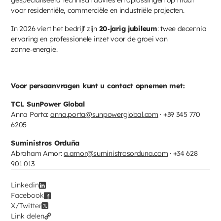
voor residentiële, commerciële en industriële projecten.
In 2026 viert het bedrijf zijn
20‑jarig jubileum
: twee decennia
ervaring en professionele inzet voor de groei van
zonne‑energie.
Voor persaanvragen kunt u contact opnemen met:
TCL SunPower Global
Anna Porta:
anna.porta@sunpowerglobal.com
· +39 345 770
6205
Suministros Orduña
Abraham Amor:
a.amor@suministrosorduna.com
· +34 628
901 013
Linkedin
Facebook
X/Twitter
Link delen