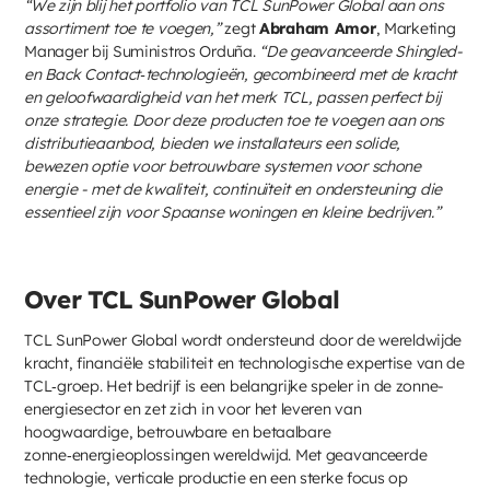
“We zijn blij het portfolio van TCL SunPower Global aan ons
assortiment toe te voegen,”
zegt
Abraham Amor
, Marketing
Manager bij Suministros Orduña.
“De geavanceerde Shingled-
en Back Contact‑technologieën, gecombineerd met de kracht
en geloofwaardigheid van het merk TCL, passen perfect bij
onze strategie. Door deze producten toe te voegen aan ons
distributieaanbod, bieden we installateurs een solide,
bewezen optie voor betrouwbare systemen voor schone
energie - met de kwaliteit, continuïteit en ondersteuning die
essentieel zijn voor Spaanse woningen en kleine bedrijven.”
Over TCL SunPower Global
TCL SunPower Global wordt ondersteund door de wereldwijde
kracht, financiële stabiliteit en technologische expertise van de
TCL‑groep. Het bedrijf is een belangrijke speler in de zonne-
energiesector en zet zich in voor het leveren van
hoogwaardige, betrouwbare en betaalbare
zonne‑energieoplossingen wereldwijd. Met geavanceerde
technologie, verticale productie en een sterke focus op