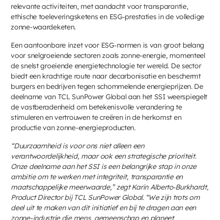
relevante activiteiten, met aandacht voor transparantie,
ethische toeleveringsketens en ESG‑prestaties in de volledige
zonne-waardeketen.
Een aantoonbare inzet voor ESG‑normen is van groot belang
voor snelgroeiende sectoren zoals zonne-energie, momenteel
de snelst groeiende energietechnologie ter wereld. De sector
biedt een krachtige route naar decarbonisatie en beschermt
burgers en bedrijven tegen schommelende energieprijzen. De
deelname van TCL SunPower Global aan het SSI weerspiegelt
de vastberadenheid om betekenisvolle verandering te
stimuleren en vertrouwen te creëren in de herkomst en
productie van zonne-energieproducten.
“Duurzaamheid is voor ons niet alleen een
verantwoordelijkheid, maar ook een strategische prioriteit.
Onze deelname aan het SSI is een belangrijke stap in onze
ambitie om te werken met integriteit, transparantie en
maatschappelijke meerwaarde,” zegt Karin Alberto‑Burkhardt,
Product Director bij TCL SunPower Global. “We zijn trots om
deel uit te maken van dit initiatief en bij te dragen aan een
zonne-industrie die mens, gemeenschap en planeet