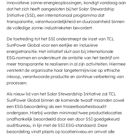
innovatieve zonne-energieoplossingen, kondigt vandaag aan
dat het zich heeft aangesloten bij het Solar Stewardship
Initiative (SSI), een internationaal programma dat
transparantie, verantwoordelijkheid en duurzaamheid binnen
de volledige zonne-industrieketen bevordert.
De toetreding tot het SSI onderstreept de inzet van TCL
SunPower Global voor een eerlijke en inclusieve
energietransitie. Het initiatief sluit aan bij internationale
ESG‑normen en ondersteunt de ambitie van het bedrijf om
meer transparantie te realiseren in al zijn activiteiten. Hiermee
versterkt de organisatie haar langetermijnvisie op ethische
inkoop, verantwoorde productie en continue verbetering van
processen.
Als nieuw lid van het Solar Stewardship Initiative zal TCL
SunPower Global binnen de komende twaalf maanden zowel
een ESG‑beoordeling als een traceerbaarheidsaudit
ondergaan. Hierbij worden minimaal twee productielocaties
onafhankelijk beoordeeld door een door SSI goedgekeurd
auditbureau, in lijn met de SSI ESG‑standaard. Deze
beoordeling vindt plaats op locatieniveau en omvat alle