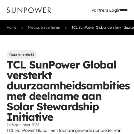
Partners Login
Home
Nieuws en verhalen
TCL SunPower Global versterkt duurz
Duurzaamheid
TCL SunPower Global
versterkt
duurzaamheidsambities
met deelname aan
Solar Stewardship
Initiative
24 September 2025
TCL SunPower Global, een toonaangevende aanbieder van