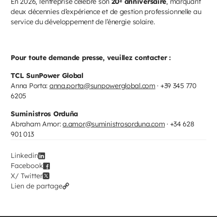
En 2026, l’entreprise célèbre son
20ᵉ anniversaire
, marquant
deux décennies d’expérience et de gestion professionnelle au
service du développement de l’énergie solaire.
Pour toute demande presse, veuillez contacter :
TCL SunPower Global
Anna Porta:
anna.porta@sunpowerglobal.com
· +39 345 770
6205
Suministros Orduña
Abraham Amor:
a.amor@suministrosorduna.com
· +34 628
901 013
Linkedin
Facebook
X/ Twitter
Lien de partage