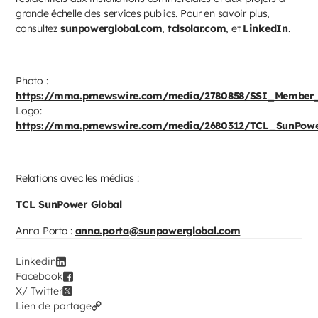
grande échelle des services publics. Pour en savoir plus,
consultez
sunpowerglobal.com
,
tclsolar.com
, et
LinkedIn
.
Photo :
https://mma.prnewswire.com/media/2780858/SSI_Member_
Logo:
https://mma.prnewswire.com/media/2680312/TCL_SunPowe
Relations avec les médias :
TCL SunPower Global
Anna Porta :
anna.porta@sunpowerglobal.com
Linkedin
Facebook
X/ Twitter
Lien de partage