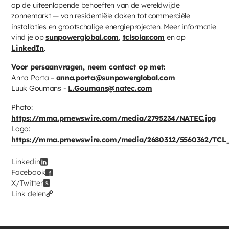
op de uiteenlopende behoeften van de wereldwijde
zonnemarkt — van residentiële daken tot commerciële
installaties en grootschalige energieprojecten. Meer informatie
vind je op
sunpowerglobal.com
,
tclsolar.com
en op
LinkedIn
.
Voor persaanvragen, neem contact op met:
Anna Porta –
anna.porta@sunpowerglobal.com
Luuk Goumans -
L.Goumans@natec.com
Photo:
https://mma.prnewswire.com/media/2795234/NATEC.jpg
Logo:
https://mma.prnewswire.com/media/2680312/5560362/TCL
Linkedin
Facebook
X/Twitter
Link delen