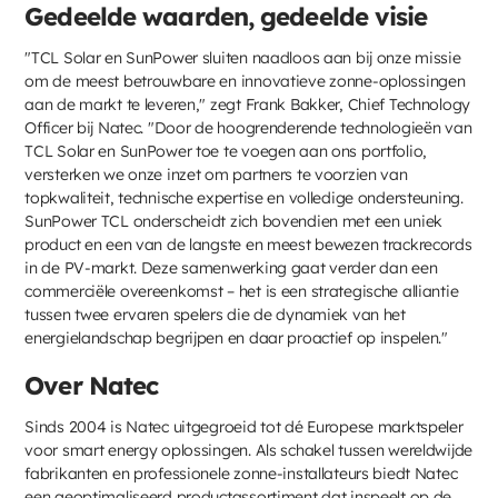
Gedeelde waarden, gedeelde visie
"TCL Solar en SunPower sluiten naadloos aan bij onze missie
om de meest betrouwbare en innovatieve zonne-oplossingen
aan de markt te leveren," zegt Frank Bakker, Chief Technology
Officer bij Natec. "Door de hoogrenderende technologieën van
TCL Solar en SunPower toe te voegen aan ons portfolio,
versterken we onze inzet om partners te voorzien van
topkwaliteit, technische expertise en volledige ondersteuning.
SunPower TCL onderscheidt zich bovendien met een uniek
product en een van de langste en meest bewezen trackrecords
in de PV-markt. Deze samenwerking gaat verder dan een
commerciële overeenkomst – het is een strategische alliantie
tussen twee ervaren spelers die de dynamiek van het
energielandschap begrijpen en daar proactief op inspelen."
Over Natec
Sinds 2004 is Natec uitgegroeid tot dé Europese marktspeler
voor smart energy oplossingen. Als schakel tussen wereldwijde
fabrikanten en professionele zonne-installateurs biedt Natec
een geoptimaliseerd productassortiment dat inspeelt op de