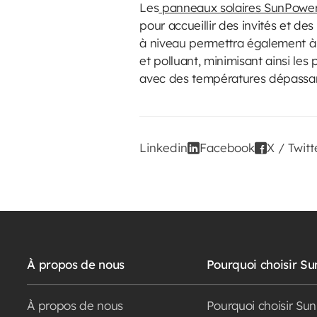
Les
panneaux solaires SunPower
pour accueillir des invités et d
à niveau permettra également à 
et polluant, minimisant ainsi les
avec des températures dépassant 
Linkedin
Facebook
X / Twitt
À propos de nous
Pourquoi choisir S
À propos de nous
Pourquoi choisir Su